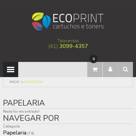
Televendas
(41)
3099-4357
0
INÍCIO
ESCRITÓRIO
PAPELARIA
Nada foi encontrado!
NAVEGAR POR
Categoria
Papelaria
(74)