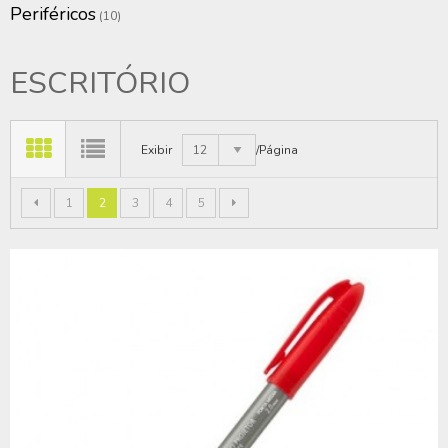
Periféricos
(10)
ESCRITÓRIO
Exibir
12
/Página
1
2
3
4
5