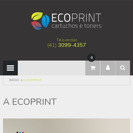
Televendas
(41)
3099-4357
0
INÍCIO
A ECOPRINT
A ECOPRINT