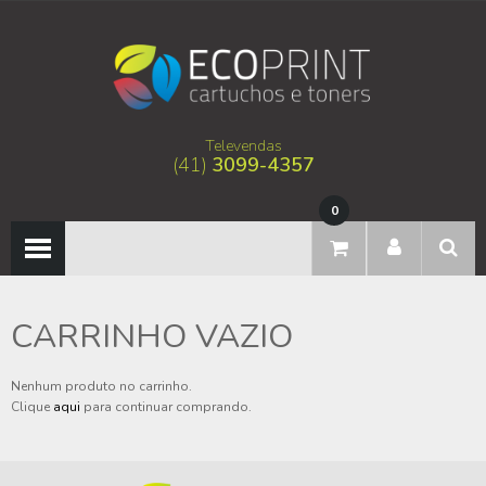
Televendas
(41)
3099-4357
0
CARRINHO VAZIO
Nenhum produto no carrinho.
Clique
aqui
para continuar comprando.