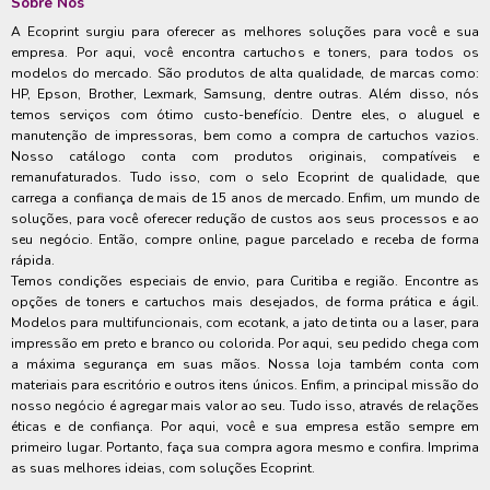
Sobre Nós
A Ecoprint surgiu para oferecer as melhores soluções para você e sua
empresa. Por aqui, você encontra cartuchos e toners, para todos os
modelos do mercado. São produtos de alta qualidade, de marcas como:
HP, Epson, Brother, Lexmark, Samsung, dentre outras. Além disso, nós
temos serviços com ótimo custo-benefício. Dentre eles, o aluguel e
manutenção de impressoras, bem como a compra de cartuchos vazios.
Nosso catálogo conta com produtos originais, compatíveis e
remanufaturados. Tudo isso, com o selo Ecoprint de qualidade, que
carrega a confiança de mais de 15 anos de mercado. Enfim, um mundo de
soluções, para você oferecer redução de custos aos seus processos e ao
seu negócio. Então, compre online, pague parcelado e receba de forma
rápida.
Temos condições especiais de envio, para Curitiba e região. Encontre as
opções de toners e cartuchos mais desejados, de forma prática e ágil.
Modelos para multifuncionais, com ecotank, a jato de tinta ou a laser, para
impressão em preto e branco ou colorida. Por aqui, seu pedido chega com
a máxima segurança em suas mãos. Nossa loja também conta com
materiais para escritório e outros itens únicos. Enfim, a principal missão do
nosso negócio é agregar mais valor ao seu. Tudo isso, através de relações
éticas e de confiança. Por aqui, você e sua empresa estão sempre em
primeiro lugar. Portanto, faça sua compra agora mesmo e confira. Imprima
as suas melhores ideias, com soluções Ecoprint.