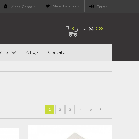
Meus Favoritos
Minha Conta
Entrar
0
item(s):
0.00
ório
A Loja
Contato
1
2
3
4
5