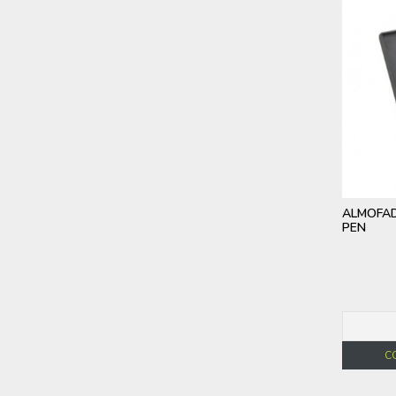
ALMOFAD
PEN
C