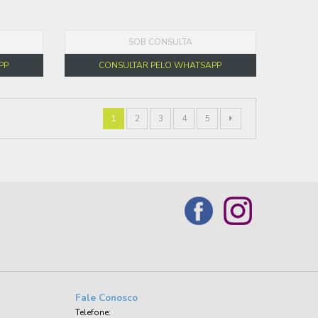
SOB CONSULTA
PP
CONSULTAR PELO WHATSAPP
1
2
3
4
5
Fale Conosco
Telefone: