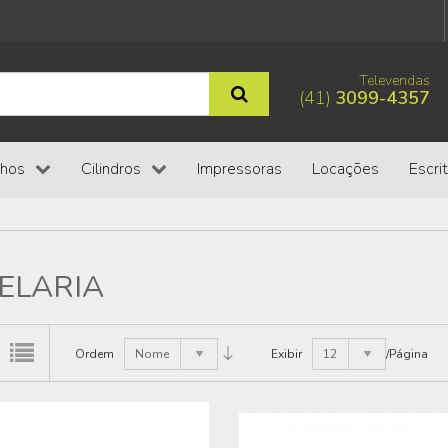
Televendas
(41)
3099-4357
chos
Cilindros
Impressoras
Locações
Escrit
ELARIA
Ordem
Nome
Exibir
12
/Página