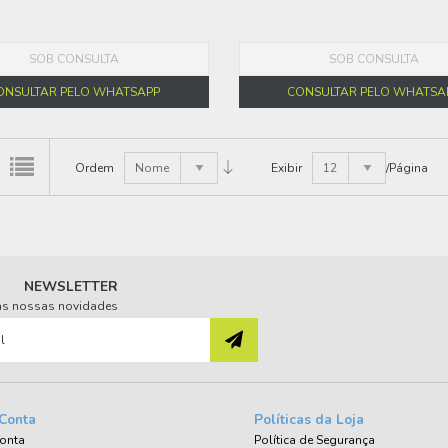
SOB CONSULTA
SOB CONSULTA
ONSULTAR PELO WHATSAPP
CONSULTAR PELO WHATSA
Ordem
Nome
Exibir
12
/Página
NEWSLETTER
das nossas novidades
Conta
Políticas da Loja
onta
Política de Segurança