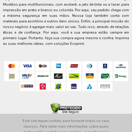
Modelos para multifuncionais, com ecotank, a jato de tinta ou a laser, para
impressão em preto e branco ou colorida. Por aqui, seu pedido chega com
a máxima segurança em suas mãos. Nossa loja também conta com
materiais para escritório e outros itens únicos. Enfim, a principal missão do
nosso negócio é agregar mais valor ao seu. Tudo isso, através de relações
éticas e de confiança. Por aqui, você e sua empresa estão sempre em
primeiro lugar. Portanto, faça sua compra agora mesmo e confira. Imprima
as suas melhores ideias, com soluções Ecoprint.
Este site requer cookies para fornecer todos os seus
Rua Rezala Simão, 180 - Loja 10 | Cep: 80.330-180 | Curitiba - PR
recursos. Para obter mais informações sobre quais
Maxpar Comercial Eireli | CNPJ: 26.893.500/0001-93 | Insc. Estadual: