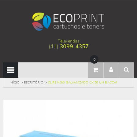
Televendas
(41)
3099-4357
0
INÍCIO
ESCRITÓRIO
CLIPS N.3/0 GALVANIZADO CX 50 UN BACCHI