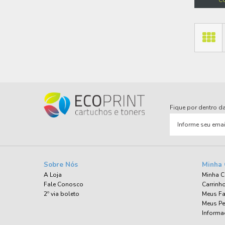
Fique por dentro 
Sobre Nós
Minha 
A Loja
Minha C
Fale Conosco
Carrinh
2º via boleto
Meus Fa
Meus P
Informa