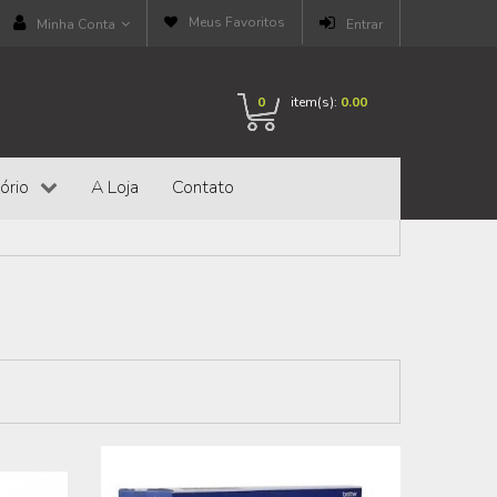
Meus Favoritos
Minha Conta
Entrar
0
item(s):
0.00
ório
A Loja
Contato