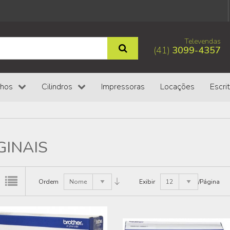
Televendas
(41)
3099-4357
chos
Cilindros
Impressoras
Locações
Escrit
GINAIS
Ordem
Nome
Exibir
12
/Página