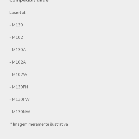
Compatibilidade
LaserJet
- M130
- M102
- M130A
- M102A
- M102W
- M130FN
- M130FW
- M130NW
* Imagem meramente ilustrativa