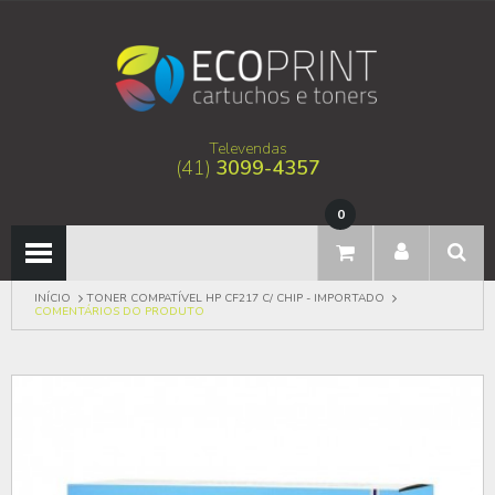
Televendas
(41)
3099-4357
0
INÍCIO
TONER COMPATÍVEL HP CF217 C/ CHIP - IMPORTADO
COMENTÁRIOS DO PRODUTO