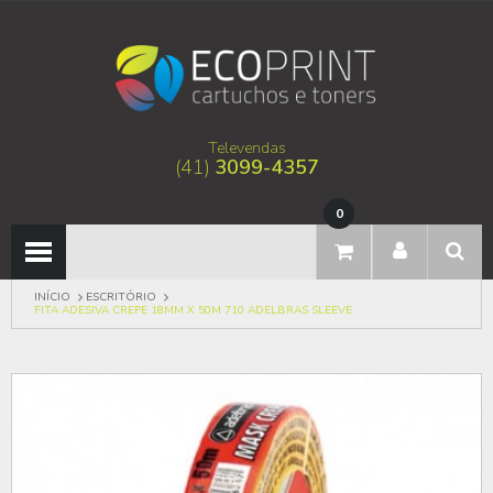
Televendas
(41)
3099-4357
0
INÍCIO
ESCRITÓRIO
FITA ADESIVA CREPE 18MM X 50M 710 ADELBRAS SLEEVE